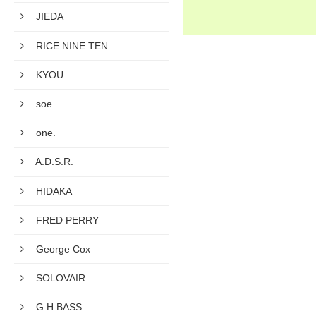
JIEDA
RICE NINE TEN
KYOU
soe
one.
A.D.S.R.
HIDAKA
FRED PERRY
George Cox
SOLOVAIR
G.H.BASS