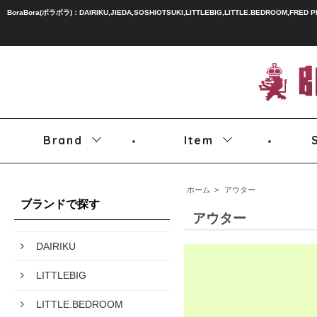
BoraBora(ボラボラ)：DAIRIKU,JIEDA,SOSHIOTSUKI,LITTLEBIG,LITTLE.BEDROOM,FRED 
Brand
Item
ホーム
>
アウター
ブランドで探す
アウター
DAIRIKU
LITTLEBIG
LITTLE.BEDROOM