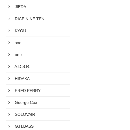
JIEDA
RICE NINE TEN
KYOU
soe
one.
A.D.S.R.
HIDAKA
FRED PERRY
George Cox
SOLOVAIR
G.H.BASS