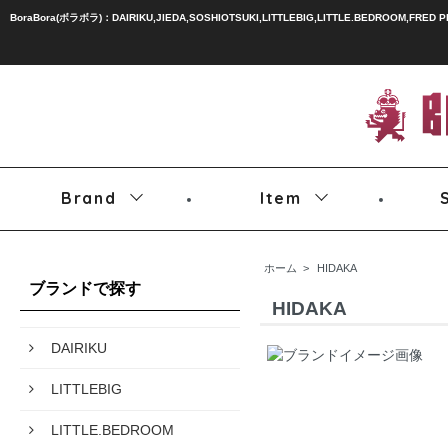
BoraBora(ボラボラ)：DAIRIKU,JIEDA,SOSHIOTSUKI,LITTLEBIG,LITTLE.BEDROOM,FRED 
Brand
Item
ホーム
>
HIDAKA
ブランドで探す
HIDAKA
DAIRIKU
LITTLEBIG
LITTLE.BEDROOM