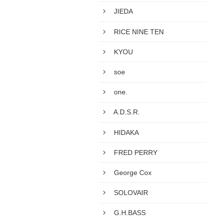
JIEDA
RICE NINE TEN
KYOU
soe
one.
A.D.S.R.
HIDAKA
FRED PERRY
George Cox
SOLOVAIR
G.H.BASS