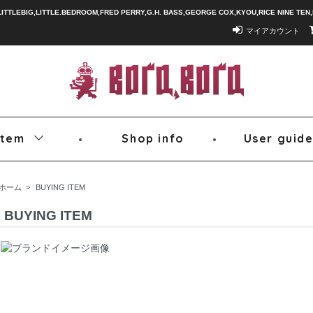
LITTLEBIG,LITTLE.BEDROOM,FRED PERRY,G.H. BASS,GEORGE COX,KYOU,RICE NINE TE
マイアカウント
Item
Shop info
User guid
ホーム
>
BUYING ITEM
BUYING ITEM