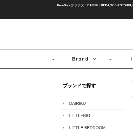
BoraBora(ボラボラ)：DAIRIKU,JIEDA,SOSHIOTSUKI,
Brand
ブランドで探す
DAIRIKU
LITTLEBIG
LITTLE.BEDROOM