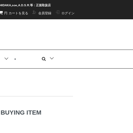
N,HIDAKA,soe,A.D.S.R.等：正規取扱店
円
カートを見る
会員登録
ログイン
e
BUYING ITEM