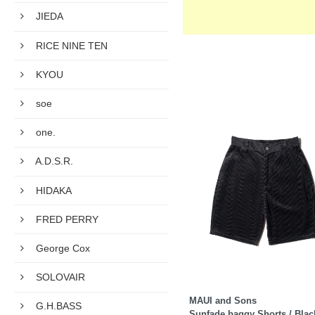
JIEDA
RICE NINE TEN
KYOU
soe
one.
A.D.S.R.
HIDAKA
FRED PERRY
George Cox
SOLOVAIR
MAUI and Sons
G.H.BASS
Sunfade baggy Shorts / Blac