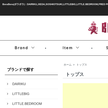
BoraBora(ボラボラ)：DAIRIKU,JIEDA,SOSHIOTSUKI,LITTLEBIG,LITTLE.BEDROOM,FRED 
Brand
Item
ホーム
>
トップス
ブランドで探す
トップス
DAIRIKU
LITTLEBIG
LITTLE.BEDROOM