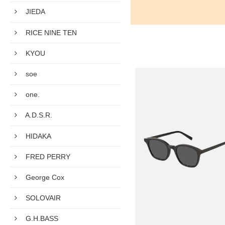
JIEDA
RICE NINE TEN
KYOU
soe
one.
A.D.S.R.
HIDAKA
FRED PERRY
George Cox
SOLOVAIR
G.H.BASS