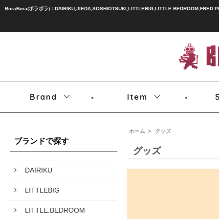
BoraBora(ボラボラ)：DAIRIKU,JIEDA,SOSHIOTSUKI,LITTLEBIG,LITTLE.BEDROOM,FRED 
Brand
Item
ホーム
>
グッズ
ブランドで探す
グッズ
DAIRIKU
LITTLEBIG
LITTLE.BEDROOM