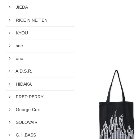
JIEDA
RICE NINE TEN
KYOU
soe
one.
A.D.S.R.
HIDAKA
FRED PERRY
George Cox
SOLOVAIR
G.H.BASS