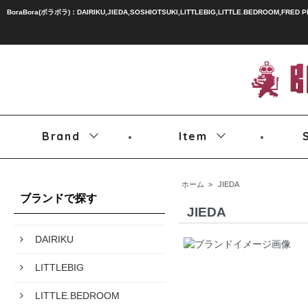
BoraBora(ボラボラ)：DAIRIKU,JIEDA,SOSHIOTSUKI,LITTLEBIG,LITTLE.BEDROOM,FRED 
Brand
Item
ホーム
>
JIEDA
ブランドで探す
JIEDA
DAIRIKU
LITTLEBIG
LITTLE.BEDROOM