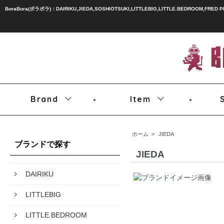
BoraBora(ボラボラ)：DAIRIKU,JIEDA,SOSHIOTSUKI,LITTLEBIG,LITTLE.BEDROOM,FRED 
Brand
Item
ホーム
>
JIEDA
ブランドで探す
JIEDA
DAIRIKU
LITTLEBIG
LITTLE.BEDROOM