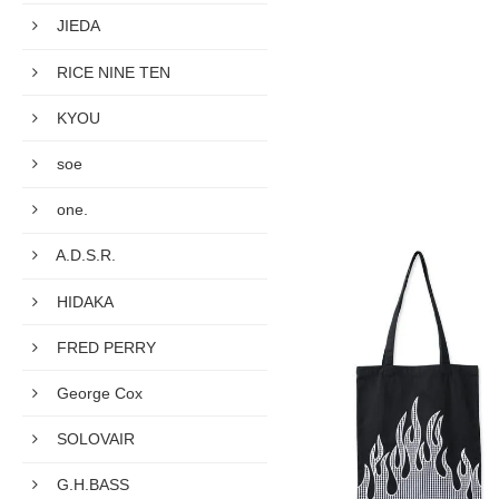
JIEDA
RICE NINE TEN
KYOU
soe
one.
A.D.S.R.
HIDAKA
FRED PERRY
George Cox
SOLOVAIR
G.H.BASS